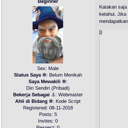
Beginner
Katakan saja
ketahui. Jik
mendapatkan 
0
Sex:
Male
Status Saya
❁:
Belum Menikah
Saya Mewakili
❁:
Diri Sendiri (Pribadi)
Bekerja Sebagai
⚓:
Webmaster
Ahli di Bidang
❁:
Kode Script
Registered
: 08-11-2018
Posts:
5
Invites:
0
Respect:
0