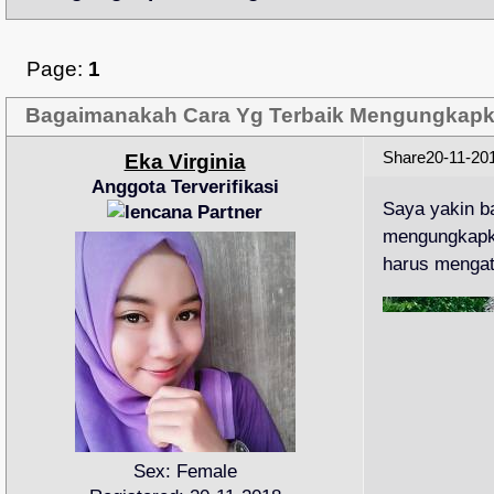
Page:
1
Bagaimanakah Cara Yg Terbaik Mengungkapk
Share
20-11-20
Eka Virginia
Anggota Terverifikasi
Saya yakin b
mengungkapka
harus mengat
Sex:
Female