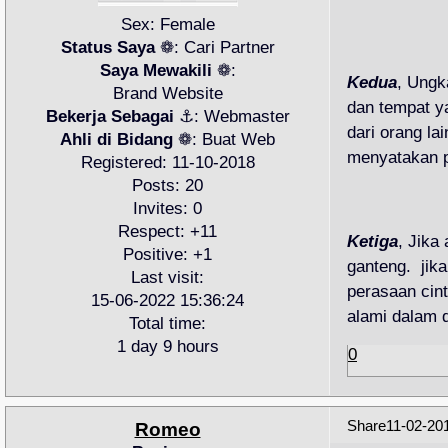
Sex:
Female
Status Saya
❁:
Cari Partner
Saya Mewakili
❁:
Kedua
, Ungk
Brand Website
dan tempat y
Bekerja Sebagai
⚓:
Webmaster
dari orang la
Ahli di Bidang
❁:
Buat Web
menyatakan p
Registered
: 11-10-2018
Posts:
20
Invites:
0
Respect:
+11
Ketiga
, Jika
Positive:
+1
ganteng. jik
Last visit:
perasaan cin
15-06-2022 15:36:24
alami dalam d
Total time:
1 day 9 hours
0
Share
11-02-20
Romeo