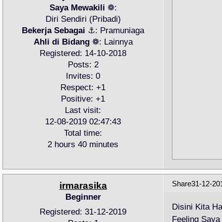
Saya Mewakili
❁:
Diri Sendiri (Pribadi)
Bekerja Sebagai
⚓:
Pramuniaga
Ahli di Bidang
❁:
Lainnya
Registered
: 14-10-2018
Posts:
2
Invites:
0
Respect:
+1
Positive:
+1
Last visit:
12-08-2019 02:47:43
Total time:
2 hours 40 minutes
Share
31-12-20
irmarasika
Beginner
Disini Kita 
Registered
: 31-12-2019
Feeling Saya