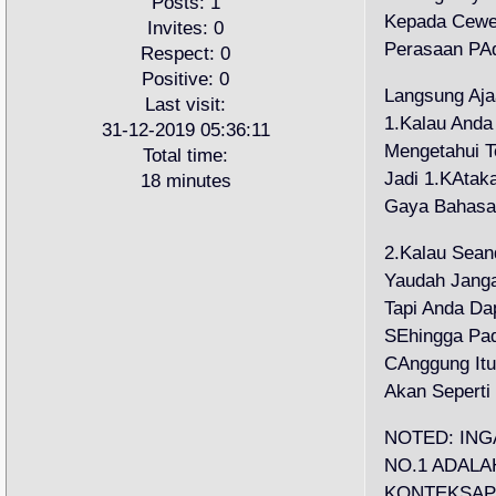
Posts:
1
Kepada Cewe
Invites:
0
Perasaan PA
Respect:
0
Positive:
0
Langsung Aj
Last visit:
1.Kalau Anda
31-12-2019 05:36:11
Mengetahui T
Total time:
Jadi 1.KAta
18 minutes
Gaya Bahasa
2.Kalau Sean
Yaudah Jang
Tapi Anda Da
SEhingga Pa
CAnggung Itu
Akan Seperti
NOTED: ING
NO.1 ADALA
KONTEKSA