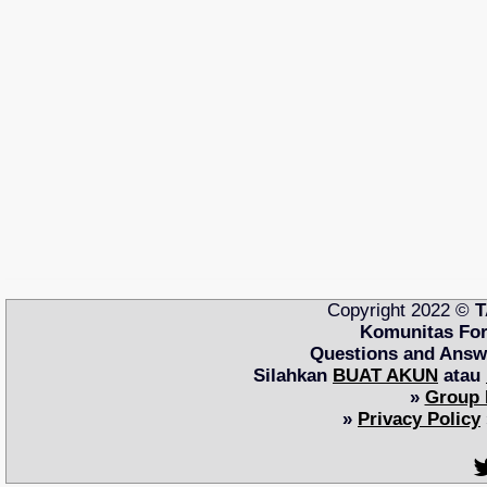
Copyright 2022 ©
T
Komunitas Fo
Questions and Ans
Silahkan
BUAT AKUN
atau
»
Group 
»
Privacy Policy