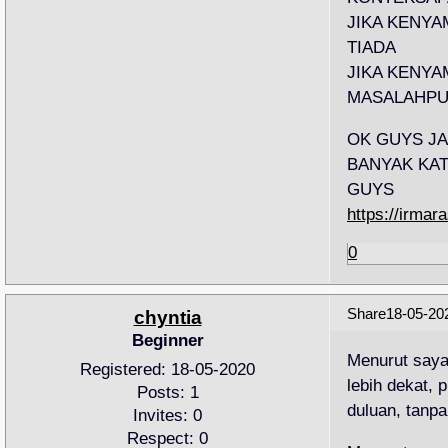
JIKA KENY
TIADA
JIKA KENYA
MASALAHPU
OK GUYS J
BANYAK KAT
GUYS
https://irmar
0
Share
18-05-20
chyntia
Beginner
Menurut saya
Registered
: 18-05-2020
lebih dekat, 
Posts:
1
duluan, tanp
Invites:
0
Respect:
0