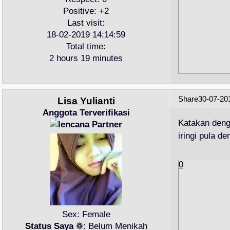
Positive:
+2
Last visit:
18-02-2019 14:14:59
Total time:
2 hours 19 minutes
Share
30-07-20
Lisa Yulianti
Anggota Terverifikasi
Katakan deng
iringi pula 
0
Sex:
Female
Status Saya
❁:
Belum Menikah