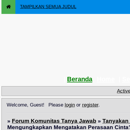
TAMPILKAN SEMUA JUDUL
Beranda
Home
Se
Activ
Welcome, Guest!
Please
login
or
register
.
»
Forum Komunitas Tanya Jawab
»
Tanyakan 
Mengungkapkan Mengatakan Perasaan Cinta