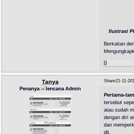
Ilustrasi 
Berkaitan de
Mengungkapk
0
Share
21-11-20
Tanya
Penanya
Pertama-ta
tersebut sepe
atau sudah m
dengan diri 
dan memperki
dll.